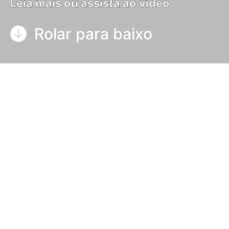
Leia mais ou assista ao vídeo.
Rolar para baixo
Nosso mais recente estudo de caso em vídeo
ArcLED segue a Optikett, uma impressora de
etiquetas de sucesso na cidade de Vechta, na
Alemanha. Assista ao vídeo para descobrir por
que eles escolheram o
sistema de cura LeoLED da
GEW
quando chegou a hora de mudar para UV
LED.